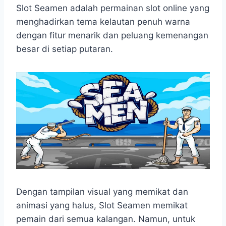
a
c
s
l
y
n
a
Slot Seamen adalah permainan slot online yang
t
e
s
e
p
e
r
menghadirkan tema kelautan penuh warna
s
b
e
g
e
e
dengan fitur menarik dan peluang kemenangan
A
o
n
r
besar di setiap putaran.
p
o
g
a
p
k
e
m
r
Dengan tampilan visual yang memikat dan
animasi yang halus, Slot Seamen memikat
pemain dari semua kalangan. Namun, untuk