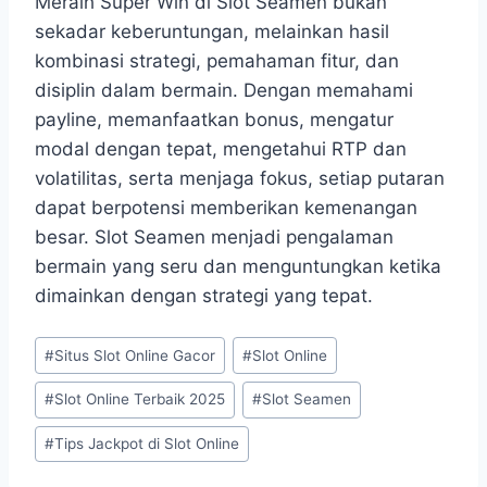
Meraih Super Win di Slot Seamen bukan
sekadar keberuntungan, melainkan hasil
kombinasi strategi, pemahaman fitur, dan
disiplin dalam bermain. Dengan memahami
payline, memanfaatkan bonus, mengatur
modal dengan tepat, mengetahui RTP dan
volatilitas, serta menjaga fokus, setiap putaran
dapat berpotensi memberikan kemenangan
besar. Slot Seamen menjadi pengalaman
bermain yang seru dan menguntungkan ketika
dimainkan dengan strategi yang tepat.
Post
#
Situs Slot Online Gacor
#
Slot Online
Tags:
#
Slot Online Terbaik 2025
#
Slot Seamen
#
Tips Jackpot di Slot Online