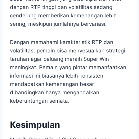
dengan RTP tinggi dan volatilitas sedang
cenderung memberikan kemenangan lebih
sering, meskipun jumlahnya bervariasi.
Dengan memahami karakteristik RTP dan
volatilitas, pemain bisa menyesuaikan strategi
taruhan agar peluang meraih Super Win
meningkat. Pemain yang pintar memanfaatkan
informasi ini biasanya lebih konsisten
mendapatkan kemenangan besar
dibandingkan hanya mengandalkan
keberuntungan semata.
Kesimpulan