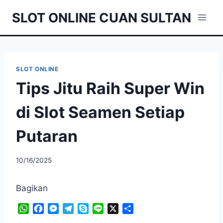
Skip
SLOT ONLINE CUAN SULTAN
to
content
SLOT ONLINE
Tips Jitu Raih Super Win
di Slot Seamen Setiap
Putaran
10/16/2025
Bagikan
W
F
M
T
S
L
X
S
h
a
e
e
k
i
h