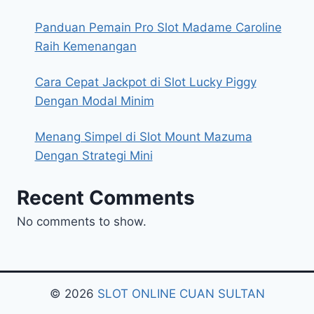
Panduan Pemain Pro Slot Madame Caroline
Raih Kemenangan
Cara Cepat Jackpot di Slot Lucky Piggy
Dengan Modal Minim
Menang Simpel di Slot Mount Mazuma
Dengan Strategi Mini
Recent Comments
No comments to show.
© 2026
SLOT ONLINE CUAN SULTAN