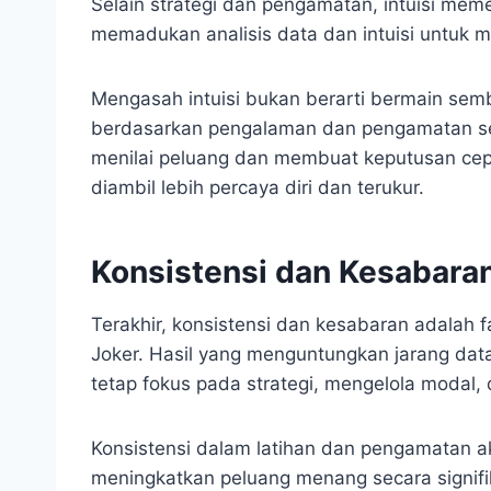
Selain strategi dan pengamatan, intuisi me
memadukan analisis data dan intuisi untuk m
Mengasah intuisi bukan berarti bermain semb
berdasarkan pengalaman dan pengamatan se
menilai peluang dan membuat keputusan cep
diambil lebih percaya diri dan terukur.
Konsistensi dan Kesabara
Terakhir, konsistensi dan kesabaran adalah
Joker. Hasil yang menguntungkan jarang da
tetap fokus pada strategi, mengelola modal
Konsistensi dalam latihan dan pengamatan
meningkatkan peluang menang secara signi