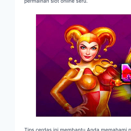
permainan slot online seru.
s
b
e
g
e
e
A
o
n
r
p
o
g
a
p
k
e
m
r
Tips cerdas ini membantu Anda memahami p