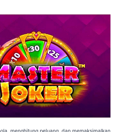
ola, menghitung peluang, dan memaksimalkan