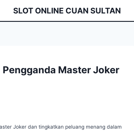
SLOT ONLINE CUAN SULTAN
 Pengganda Master Joker
aster Joker dan tingkatkan peluang menang dalam