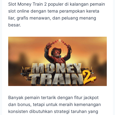
a
c
s
l
y
n
a
Slot Money Train 2 populer di kalangan pemain
t
e
s
e
p
e
r
slot online dengan tema perampokan kereta
s
b
e
g
e
e
liar, grafis menawan, dan peluang menang
A
o
n
r
besar.
p
o
g
a
p
k
e
m
r
Banyak pemain tertarik dengan fitur jackpot
dan bonus, tetapi untuk meraih kemenangan
konsisten dibutuhkan strategi taruhan yang