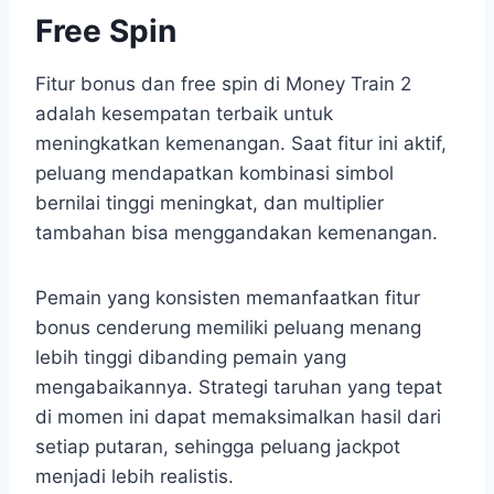
Free Spin
Fitur bonus dan free spin di Money Train 2
adalah kesempatan terbaik untuk
meningkatkan kemenangan. Saat fitur ini aktif,
peluang mendapatkan kombinasi simbol
bernilai tinggi meningkat, dan multiplier
tambahan bisa menggandakan kemenangan.
Pemain yang konsisten memanfaatkan fitur
bonus cenderung memiliki peluang menang
lebih tinggi dibanding pemain yang
mengabaikannya. Strategi taruhan yang tepat
di momen ini dapat memaksimalkan hasil dari
setiap putaran, sehingga peluang jackpot
menjadi lebih realistis.