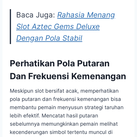
Baca Juga:
Rahasia Menang
Slot Aztec Gems Deluxe
Dengan Pola Stabil
Perhatikan Pola Putaran
Dan Frekuensi Kemenangan
Meskipun slot bersifat acak, memperhatikan
pola putaran dan frekuensi kemenangan bisa
membantu pemain menyusun strategi taruhan
lebih efektif. Mencatat hasil putaran
sebelumnya memungkinkan pemain melihat
kecenderungan simbol tertentu muncul di