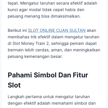
tepat. Mengatur taruhan secara efektif adalah
kunci agar modal tidak cepat habis dan
peluang menang bisa dimaksimalkan.
Berikut ini
SLOT ONLINE CUAN SULTAN
akan
membahas trik efektif dalam mengatur taruhan
di Slot Money Train 2, sehingga pemain dapat
bermain lebih cerdas, aman, dan meningkatkan
peluang kemenangan besar.
Pahami Simbol Dan Fitur
Slot
Langkah pertama untuk mengatur taruhan
dengan efektif adalah memahami simbol dan