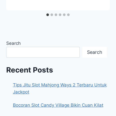
Search
Search
Recent Posts
Tips Jitu Slot Mahjong Ways 2 Terbaru Untuk
Jackpot
Bocoran Slot Candy Village Bikin Cuan Kilat