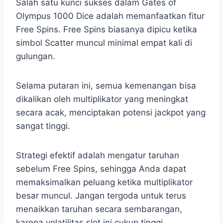
Salah satu kunci sukses dalam Gates of
Olympus 1000 Dice adalah memanfaatkan fitur
Free Spins. Free Spins biasanya dipicu ketika
simbol Scatter muncul minimal empat kali di
gulungan.
Selama putaran ini, semua kemenangan bisa
dikalikan oleh multiplikator yang meningkat
secara acak, menciptakan potensi jackpot yang
sangat tinggi.
Strategi efektif adalah mengatur taruhan
sebelum Free Spins, sehingga Anda dapat
memaksimalkan peluang ketika multiplikator
besar muncul. Jangan tergoda untuk terus
menaikkan taruhan secara sembarangan,
karena volatilitas slot ini cukup tinggi.