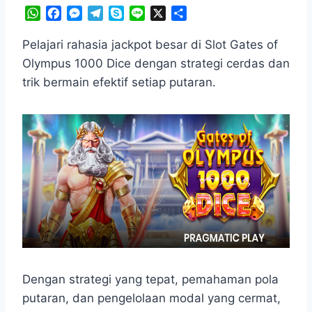
W
F
M
T
S
L
X
S
h
a
e
e
k
i
h
a
c
s
l
y
n
a
Pelajari rahasia jackpot besar di Slot Gates of
t
e
s
e
p
e
r
Olympus 1000 Dice dengan strategi cerdas dan
s
b
e
g
e
e
trik bermain efektif setiap putaran.
A
o
n
r
p
o
g
a
p
k
e
m
r
Dengan strategi yang tepat, pemahaman pola
putaran, dan pengelolaan modal yang cermat,