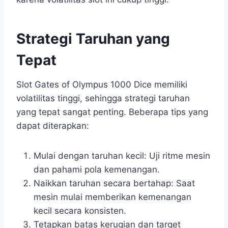
Strategi Taruhan yang
Tepat
Slot Gates of Olympus 1000 Dice memiliki
volatilitas tinggi, sehingga strategi taruhan
yang tepat sangat penting. Beberapa tips yang
dapat diterapkan:
Mulai dengan taruhan kecil: Uji ritme mesin
dan pahami pola kemenangan.
Naikkan taruhan secara bertahap: Saat
mesin mulai memberikan kemenangan
kecil secara konsisten.
Tetapkan batas kerugian dan target