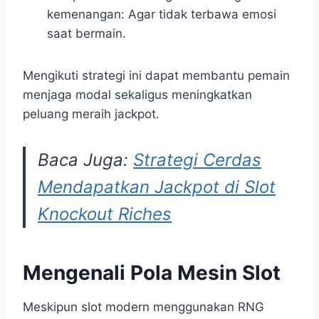
kemenangan: Agar tidak terbawa emosi
saat bermain.
Mengikuti strategi ini dapat membantu pemain
menjaga modal sekaligus meningkatkan
peluang meraih jackpot.
Baca Juga:
Strategi Cerdas
Mendapatkan Jackpot di Slot
Knockout Riches
Mengenali Pola Mesin Slot
Meskipun slot modern menggunakan RNG