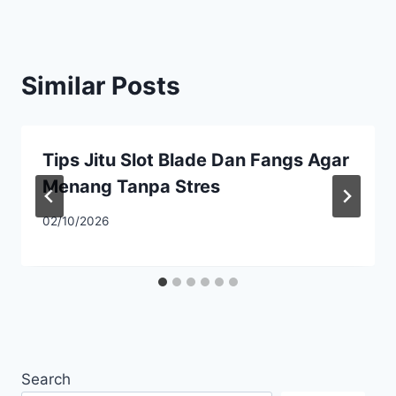
Similar Posts
Tips Jitu Slot Blade Dan Fangs Agar
Menang Tanpa Stres
02/10/2026
Search