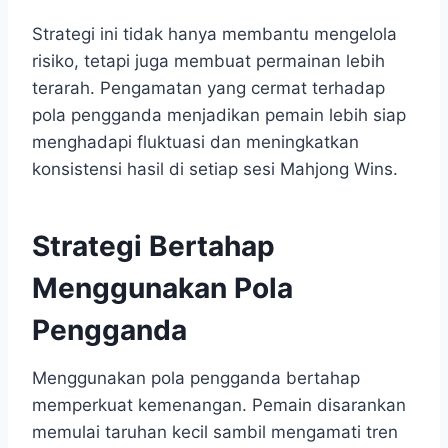
Strategi ini tidak hanya membantu mengelola
risiko, tetapi juga membuat permainan lebih
terarah. Pengamatan yang cermat terhadap
pola pengganda menjadikan pemain lebih siap
menghadapi fluktuasi dan meningkatkan
konsistensi hasil di setiap sesi Mahjong Wins.
Strategi Bertahap
Menggunakan Pola
Pengganda
Menggunakan pola pengganda bertahap
memperkuat kemenangan. Pemain disarankan
memulai taruhan kecil sambil mengamati tren