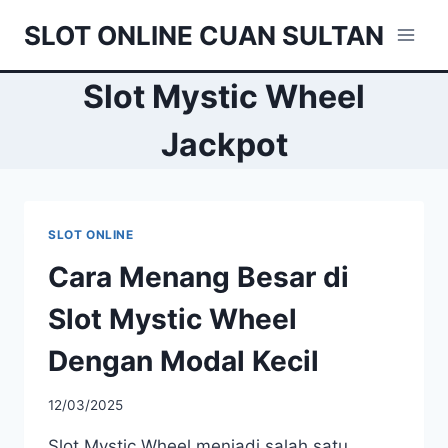
Skip
SLOT ONLINE CUAN SULTAN
to
content
Slot Mystic Wheel
Jackpot
SLOT ONLINE
Cara Menang Besar di
Slot Mystic Wheel
Dengan Modal Kecil
12/03/2025
Slot Mystic Wheel menjadi salah satu