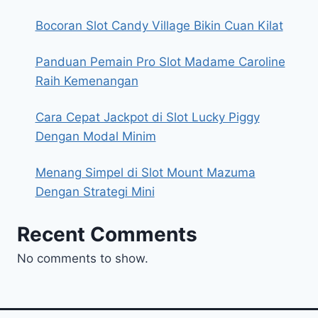
Bocoran Slot Candy Village Bikin Cuan Kilat
Panduan Pemain Pro Slot Madame Caroline
Raih Kemenangan
Cara Cepat Jackpot di Slot Lucky Piggy
Dengan Modal Minim
Menang Simpel di Slot Mount Mazuma
Dengan Strategi Mini
Recent Comments
No comments to show.