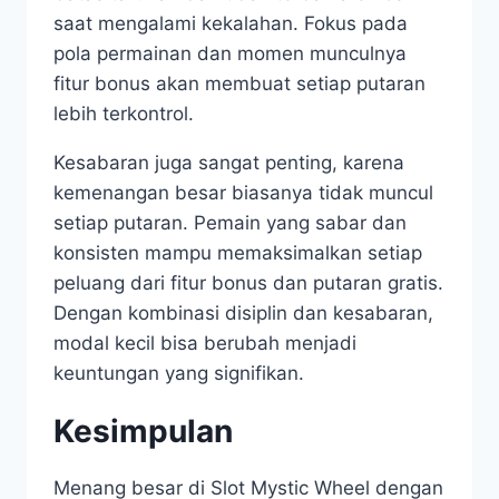
saat mengalami kekalahan. Fokus pada
pola permainan dan momen munculnya
fitur bonus akan membuat setiap putaran
lebih terkontrol.
Kesabaran juga sangat penting, karena
kemenangan besar biasanya tidak muncul
setiap putaran. Pemain yang sabar dan
konsisten mampu memaksimalkan setiap
peluang dari fitur bonus dan putaran gratis.
Dengan kombinasi disiplin dan kesabaran,
modal kecil bisa berubah menjadi
keuntungan yang signifikan.
Kesimpulan
Menang besar di Slot Mystic Wheel dengan