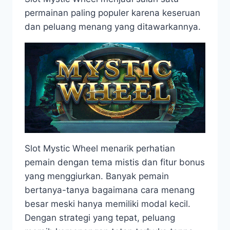
permainan paling populer karena keseruan
dan peluang menang yang ditawarkannya.
Slot Mystic Wheel menarik perhatian
pemain dengan tema mistis dan fitur bonus
yang menggiurkan. Banyak pemain
bertanya-tanya bagaimana cara menang
besar meski hanya memiliki modal kecil.
Dengan strategi yang tepat, peluang