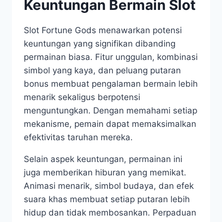
Keuntungan Bermain Slot
Slot Fortune Gods menawarkan potensi
keuntungan yang signifikan dibanding
permainan biasa. Fitur unggulan, kombinasi
simbol yang kaya, dan peluang putaran
bonus membuat pengalaman bermain lebih
menarik sekaligus berpotensi
menguntungkan. Dengan memahami setiap
mekanisme, pemain dapat memaksimalkan
efektivitas taruhan mereka.
Selain aspek keuntungan, permainan ini
juga memberikan hiburan yang memikat.
Animasi menarik, simbol budaya, dan efek
suara khas membuat setiap putaran lebih
hidup dan tidak membosankan. Perpaduan