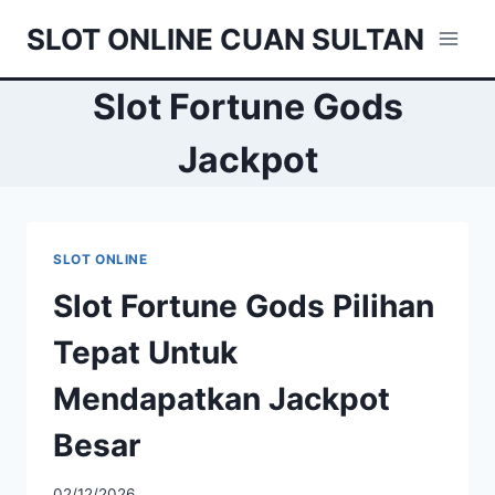
Skip
SLOT ONLINE CUAN SULTAN
to
content
Slot Fortune Gods
Jackpot
SLOT ONLINE
Slot Fortune Gods Pilihan
Tepat Untuk
Mendapatkan Jackpot
Besar
02/12/2026