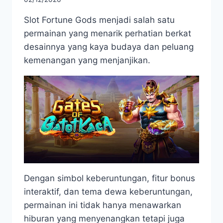
Slot Fortune Gods menjadi salah satu
permainan yang menarik perhatian berkat
desainnya yang kaya budaya dan peluang
kemenangan yang menjanjikan.
Dengan simbol keberuntungan, fitur bonus
interaktif, dan tema dewa keberuntungan,
permainan ini tidak hanya menawarkan
hiburan yang menyenangkan tetapi juga