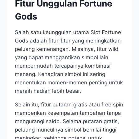
Fitur Unggulan Fortune
Gods
Salah satu keunggulan utama Slot Fortune
Gods adalah fitur-fitur yang meningkatkan
peluang kemenangan. Misalnya, fitur wild
yang dapat menggantikan simbol lain
mempermudah tercapainya kombinasi
menang. Kehadiran simbol ini sering
menentukan momen-momen penting untuk
meraih hadiah lebih besar.
Selain itu, fitur putaran gratis atau free spin
memberikan kesempatan tambahan tanpa
mengurangi saldo. Selama putaran gratis,
peluang munculnya simbol bernilai tinggi
meningkat, sehingga potensi untuk