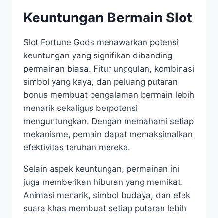
Keuntungan Bermain Slot
Slot Fortune Gods menawarkan potensi
keuntungan yang signifikan dibanding
permainan biasa. Fitur unggulan, kombinasi
simbol yang kaya, dan peluang putaran
bonus membuat pengalaman bermain lebih
menarik sekaligus berpotensi
menguntungkan. Dengan memahami setiap
mekanisme, pemain dapat memaksimalkan
efektivitas taruhan mereka.
Selain aspek keuntungan, permainan ini
juga memberikan hiburan yang memikat.
Animasi menarik, simbol budaya, dan efek
suara khas membuat setiap putaran lebih