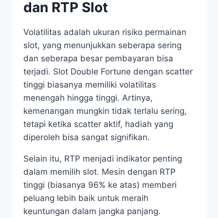
dan RTP Slot
Volatilitas adalah ukuran risiko permainan
slot, yang menunjukkan seberapa sering
dan seberapa besar pembayaran bisa
terjadi. Slot Double Fortune dengan scatter
tinggi biasanya memiliki volatilitas
menengah hingga tinggi. Artinya,
kemenangan mungkin tidak terlalu sering,
tetapi ketika scatter aktif, hadiah yang
diperoleh bisa sangat signifikan.
Selain itu, RTP menjadi indikator penting
dalam memilih slot. Mesin dengan RTP
tinggi (biasanya 96% ke atas) memberi
peluang lebih baik untuk meraih
keuntungan dalam jangka panjang.