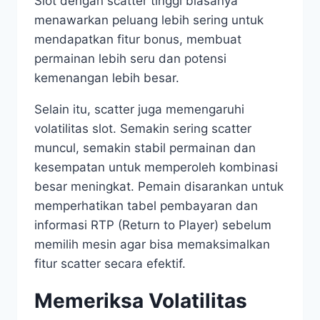
Slot dengan scatter tinggi biasanya
menawarkan peluang lebih sering untuk
mendapatkan fitur bonus, membuat
permainan lebih seru dan potensi
kemenangan lebih besar.
Selain itu, scatter juga memengaruhi
volatilitas slot. Semakin sering scatter
muncul, semakin stabil permainan dan
kesempatan untuk memperoleh kombinasi
besar meningkat. Pemain disarankan untuk
memperhatikan tabel pembayaran dan
informasi RTP (Return to Player) sebelum
memilih mesin agar bisa memaksimalkan
fitur scatter secara efektif.
Memeriksa Volatilitas