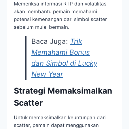
Memeriksa informasi RTP dan volatilitas
akan membantu pemain memahami
potensi kemenangan dari simbol scatter
sebelum mulai bermain.
Baca Juga:
Trik
Memahami Bonus
dan Simbol di Lucky
New Year
Strategi Memaksimalkan
Scatter
Untuk memaksimalkan keuntungan dari
scatter, pemain dapat menggunakan