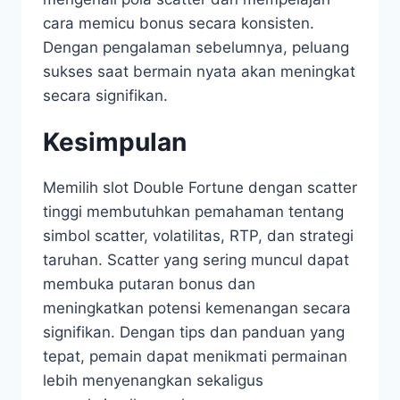
cara memicu bonus secara konsisten.
Dengan pengalaman sebelumnya, peluang
sukses saat bermain nyata akan meningkat
secara signifikan.
Kesimpulan
Memilih slot Double Fortune dengan scatter
tinggi membutuhkan pemahaman tentang
simbol scatter, volatilitas, RTP, dan strategi
taruhan. Scatter yang sering muncul dapat
membuka putaran bonus dan
meningkatkan potensi kemenangan secara
signifikan. Dengan tips dan panduan yang
tepat, pemain dapat menikmati permainan
lebih menyenangkan sekaligus