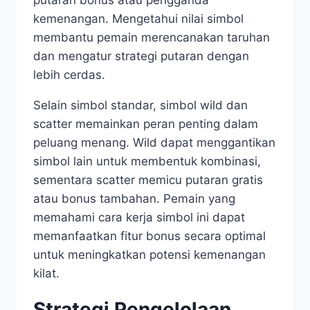
putaran bonus atau pengganda
kemenangan. Mengetahui nilai simbol
membantu pemain merencanakan taruhan
dan mengatur strategi putaran dengan
lebih cerdas.
Selain simbol standar, simbol wild dan
scatter memainkan peran penting dalam
peluang menang. Wild dapat menggantikan
simbol lain untuk membentuk kombinasi,
sementara scatter memicu putaran gratis
atau bonus tambahan. Pemain yang
memahami cara kerja simbol ini dapat
memanfaatkan fitur bonus secara optimal
untuk meningkatkan potensi kemenangan
kilat.
Strategi Pengelolaan