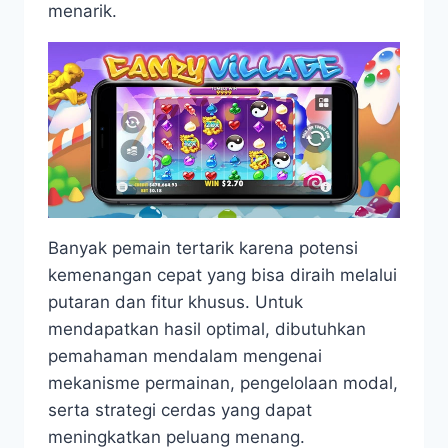
menarik.
Banyak pemain tertarik karena potensi
kemenangan cepat yang bisa diraih melalui
putaran dan fitur khusus. Untuk
mendapatkan hasil optimal, dibutuhkan
pemahaman mendalam mengenai
mekanisme permainan, pengelolaan modal,
serta strategi cerdas yang dapat
meningkatkan peluang menang.