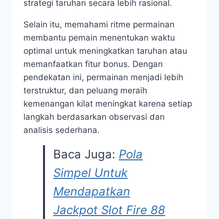
strategi taruhan secara lebih rasional.
Selain itu, memahami ritme permainan
membantu pemain menentukan waktu
optimal untuk meningkatkan taruhan atau
memanfaatkan fitur bonus. Dengan
pendekatan ini, permainan menjadi lebih
terstruktur, dan peluang meraih
kemenangan kilat meningkat karena setiap
langkah berdasarkan observasi dan
analisis sederhana.
Baca Juga:
Pola
Simpel Untuk
Mendapatkan
Jackpot Slot Fire 88