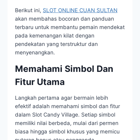
Berikut ini,
SLOT ONLINE CUAN SULTAN
akan membahas bocoran dan panduan
terbaru untuk membantu pemain mendekat
pada kemenangan kilat dengan
pendekatan yang terstruktur dan
menyenangkan.
Memahami Simbol Dan
Fitur Utama
Langkah pertama agar bermain lebih
efektif adalah memahami simbol dan fitur
dalam Slot Candy Village. Setiap simbol
memiliki nilai berbeda, mulai dari permen
biasa hingga simbol khusus yang memicu