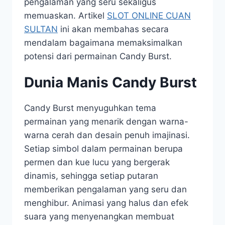
pengalaman yang seru sekaligus
memuaskan. Artikel
SLOT ONLINE CUAN
SULTAN
ini akan membahas secara
mendalam bagaimana memaksimalkan
potensi dari permainan Candy Burst.
Dunia Manis Candy Burst
Candy Burst menyuguhkan tema
permainan yang menarik dengan warna-
warna cerah dan desain penuh imajinasi.
Setiap simbol dalam permainan berupa
permen dan kue lucu yang bergerak
dinamis, sehingga setiap putaran
memberikan pengalaman yang seru dan
menghibur. Animasi yang halus dan efek
suara yang menyenangkan membuat