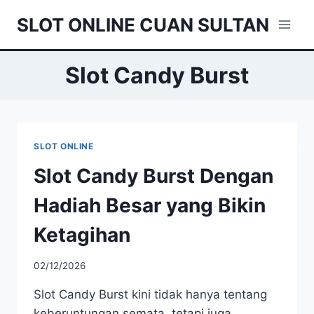
Skip
SLOT ONLINE CUAN SULTAN
to
content
Slot Candy Burst
SLOT ONLINE
Slot Candy Burst Dengan
Hadiah Besar yang Bikin
Ketagihan
02/12/2026
Slot Candy Burst kini tidak hanya tentang
keberuntungan semata, tetapi juga