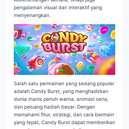
pengalaman visual dan interaktif yang
menyenangkan.
Salah satu permainan yang sedang populer
adalah Candy Burst, yang menghadirkan
dunia manis penuh warna, animasi ceria,
dan peluang hadiah besar. Dengan
memahami fitur, strategi, dan cara bermain
yang tepat, Candy Burst dapat memberikan