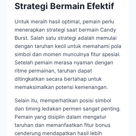
Strategi Bermain Efektif
Untuk meraih hasil optimal, pemain perlu
menerapkan strategi saat bermain Candy
Burst. Salah satu strategi adalah memulai
dengan taruhan kecil untuk memahami pola
simbol dan momen munculnya fitur spesial.
Setelah pemain merasa nyaman dengan
ritme permainan, taruhan dapat
ditingkatkan secara bertahap untuk
memaksimalkan potensi kemenangan.
Selain itu, memperhatikan posisi simbol
dan timing ledakan permen sangat penting.
Pemain yang disiplin dalam mengatur
taruhan dan memanfaatkan fitur bonus
cenderung mendapatkan hasil lebih