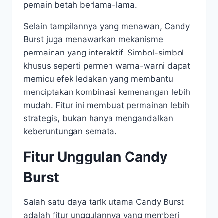
pemain betah berlama-lama.
Selain tampilannya yang menawan, Candy
Burst juga menawarkan mekanisme
permainan yang interaktif. Simbol-simbol
khusus seperti permen warna-warni dapat
memicu efek ledakan yang membantu
menciptakan kombinasi kemenangan lebih
mudah. Fitur ini membuat permainan lebih
strategis, bukan hanya mengandalkan
keberuntungan semata.
Fitur Unggulan Candy
Burst
Salah satu daya tarik utama Candy Burst
adalah fitur unggulannya yang memberi