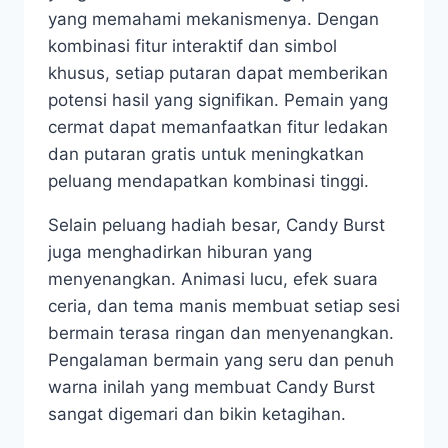
yang memahami mekanismenya. Dengan
kombinasi fitur interaktif dan simbol
khusus, setiap putaran dapat memberikan
potensi hasil yang signifikan. Pemain yang
cermat dapat memanfaatkan fitur ledakan
dan putaran gratis untuk meningkatkan
peluang mendapatkan kombinasi tinggi.
Selain peluang hadiah besar, Candy Burst
juga menghadirkan hiburan yang
menyenangkan. Animasi lucu, efek suara
ceria, dan tema manis membuat setiap sesi
bermain terasa ringan dan menyenangkan.
Pengalaman bermain yang seru dan penuh
warna inilah yang membuat Candy Burst
sangat digemari dan bikin ketagihan.