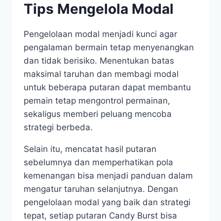
Tips Mengelola Modal
Pengelolaan modal menjadi kunci agar
pengalaman bermain tetap menyenangkan
dan tidak berisiko. Menentukan batas
maksimal taruhan dan membagi modal
untuk beberapa putaran dapat membantu
pemain tetap mengontrol permainan,
sekaligus memberi peluang mencoba
strategi berbeda.
Selain itu, mencatat hasil putaran
sebelumnya dan memperhatikan pola
kemenangan bisa menjadi panduan dalam
mengatur taruhan selanjutnya. Dengan
pengelolaan modal yang baik dan strategi
tepat, setiap putaran Candy Burst bisa