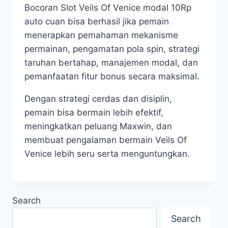
Bocoran Slot Veils Of Venice modal 10Rp
auto cuan bisa berhasil jika pemain
menerapkan pemahaman mekanisme
permainan, pengamatan pola spin, strategi
taruhan bertahap, manajemen modal, dan
pemanfaatan fitur bonus secara maksimal.
Dengan strategi cerdas dan disiplin,
pemain bisa bermain lebih efektif,
meningkatkan peluang Maxwin, dan
membuat pengalaman bermain Veils Of
Venice lebih seru serta menguntungkan.
Search
Search