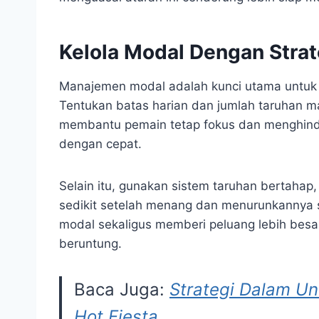
Kelola Modal Dengan Strat
Manajemen modal adalah kunci utama untuk b
Tentukan batas harian dan jumlah taruhan ma
membantu pemain tetap fokus dan menghinda
dengan cepat.
Selain itu, gunakan sistem taruhan bertahap
sedikit setelah menang dan menurunkannya sa
modal sekaligus memberi peluang lebih be
beruntung.
Baca Juga:
Strategi Dalam Un
Hot Fiesta