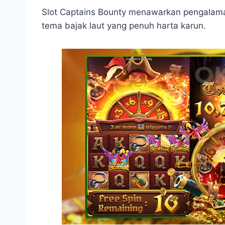
h
a
e
e
k
i
h
a
c
s
l
y
n
a
Slot Captains Bounty menawarkan pengalam
t
e
s
e
p
e
r
tema bajak laut yang penuh harta karun.
s
b
e
g
e
e
A
o
n
r
p
o
g
a
p
k
e
m
r