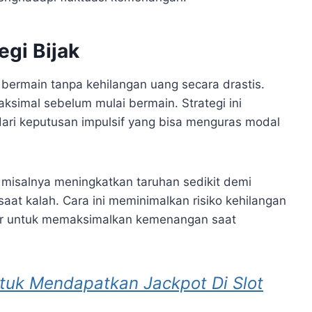
egi Bijak
ermain tanpa kehilangan uang secara drastis.
ksimal sebelum mulai bermain. Strategi ini
ri keputusan impulsif yang bisa menguras modal
, misalnya meningkatkan taruhan sedikit demi
at kalah. Cara ini meminimalkan risiko kehilangan
sar untuk memaksimalkan kemenangan saat
tuk Mendapatkan Jackpot Di Slot