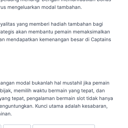
harus mengeluarkan modal tambahan.
 loyalitas yang memberi hadiah tambahan bagi
 strategis akan membantu pemain memaksimalkan
nan mendapatkan kemenangan besar di Captains
langan modal bukanlah hal mustahil jika pemain
ijak, memilih waktu bermain yang tepat, dan
yang tepat, pengalaman bermain slot tidak hanya
enguntungkan. Kunci utama adalah kesabaran,
ainan.