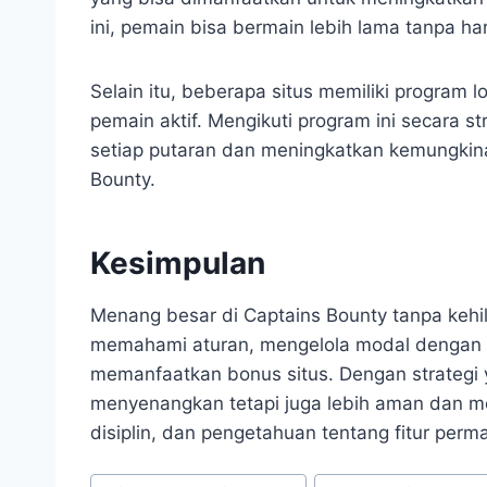
ini, pemain bisa bermain lebih lama tanpa 
Selain itu, beberapa situs memiliki program
pemain aktif. Mengikuti program ini secara
setiap putaran dan meningkatkan kemungki
Bounty.
Kesimpulan
Menang besar di Captains Bounty tanpa kehi
memahami aturan, mengelola modal dengan b
memanfaatkan bonus situs. Dengan strategi 
menyenangkan tetapi juga lebih aman dan m
disiplin, dan pengetahuan tentang fitur perm
Post