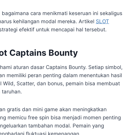
bagaimana cara menikmati keseruan ini sekaligus
arus kehilangan modal mereka. Artikel
SLOT
rategi efektif untuk mencapai hal tersebut.
lot Captains Bounty
ami aturan dasar Captains Bounty. Setiap simbol,
n memiliki peran penting dalam menentukan hasil
 Wild, Scatter, dan bonus, pemain bisa membuat
 taruhan.
aran gratis dan mini game akan meningkatkan
ang memicu free spin bisa menjadi momen penting
geluarkan tambahan modal. Pemain yang
menghadapi fluktuasi kemenangan.