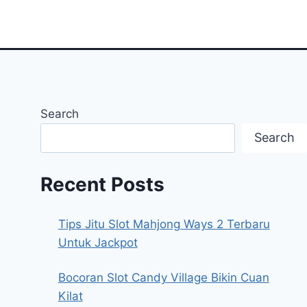
Search
Search
Recent Posts
Tips Jitu Slot Mahjong Ways 2 Terbaru
Untuk Jackpot
Bocoran Slot Candy Village Bikin Cuan
Kilat